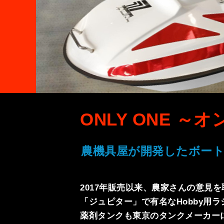
ONLY ONE ～
農機具屋が開発したボー
2017年販売以来、農家さんの意見
「ジュピター」で有名なHobby用
薬剤タンクも東京のタンクメーカー