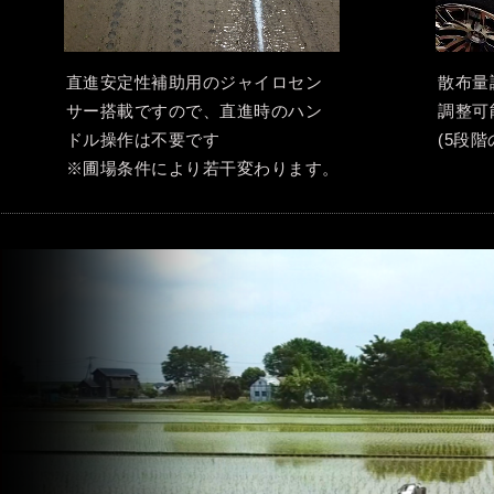
直進安定性補助用のジャイロセン
散布量
サー搭載ですので、直進時のハン
調整可
ドル操作は不要です
(5段
※圃場条件により若干変わります。