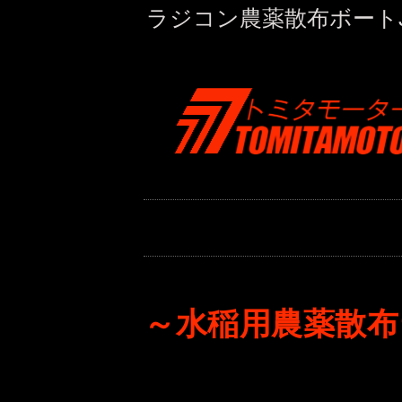
ラジコン農薬散布ボートJP
～水稲用農薬散布ラジコ