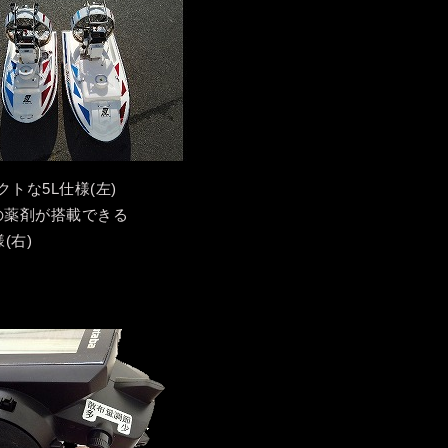
クトな5L仕様(左)
の薬剤が搭載できる
様(右)