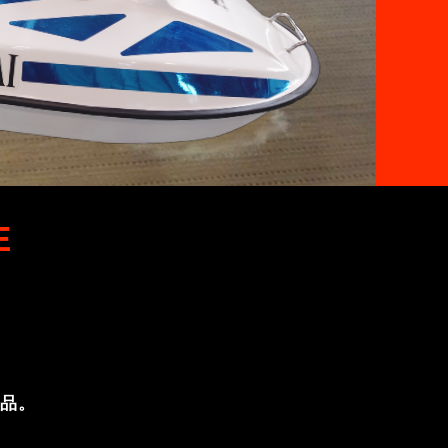
E
。
発品。