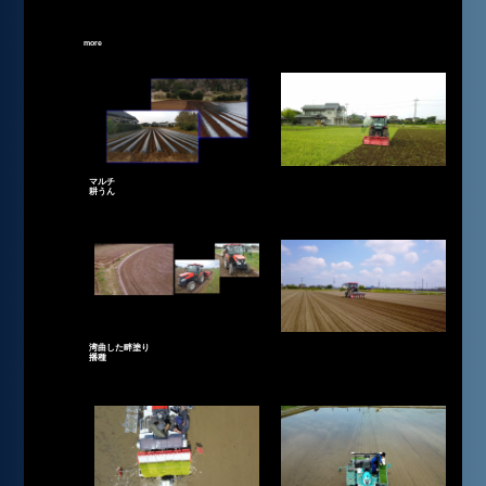
more
マルチ
耕うん
湾曲した畔塗り
播種