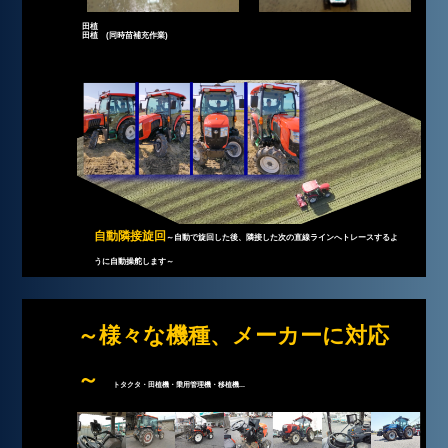
田植
田植 (同時苗補充作業)
自動隣接旋回
～自動で旋回した後、隣接した次の直線ラインへトレースするよ
うに自動操舵します～
～様々な機種、メーカーに対応
～
トタクタ・田植機・乗用管理機・移植機...