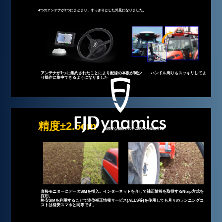
4つのアンテナが1つにまとまり、すっきりとした外見になりました。
アンテナが1つに集約されたことにより配線の本数が減少 ハンドル周りもスッキリしてよ
り操作に集中できるようになりました
精度±2.5cm
高精度な測位システム(RTK+Ntrip方式)
直接モニターにデータSIMを挿入。インターネットを介して補正情報を取得するNtrip方式を
採用。
格安SIMを利用することで測位補正情報サービス(ALES等)を使用しても月々のランニングコ
ストは格安スマホと同等です。