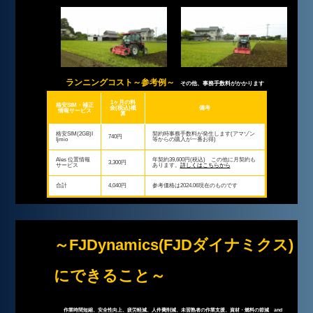
ランニングコスト～参考例～
その他、事務手数料がかかります
1ヶ月の料
格安SIM・補正
金(税込)概
備考
情報サービス
算
格安SIM(2GB)I
契約時事務手数料が発生します(アマゾン
740円
Ijmio
等からの購入が一番お得)
Ales 位置情報
年契約39,600円(税込) この他に月契約も
3,300円
サービス
あります。
詳しくはこちらから
合計
4,040円
参考価格は2024.06現在のものです
～FJDynamics(FJDダイナミクス)
にできること～
作業時間短縮、安全性向上、疲労軽減、人件費削減、未習熟者の作業支援、資材・燃料の節減 and